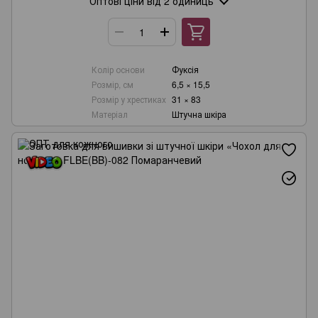
Оптові ціни
від 2 одиниць
Колір основи
Фуксія
Розмір, см
6,5 × 15,5
Розмір у хрестиках
31 × 83
Матеріал
Штучна шкіра