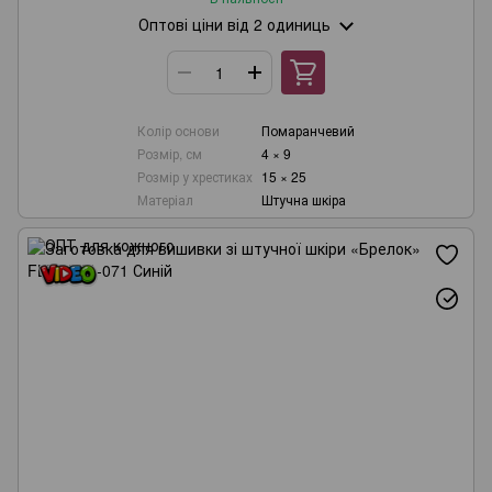
Оптові ціни
від 2 одиниць
Колір основи
Помаранчевий
Розмір, см
4 × 9
Розмір у хрестиках
15 × 25
Матеріал
Штучна шкіра