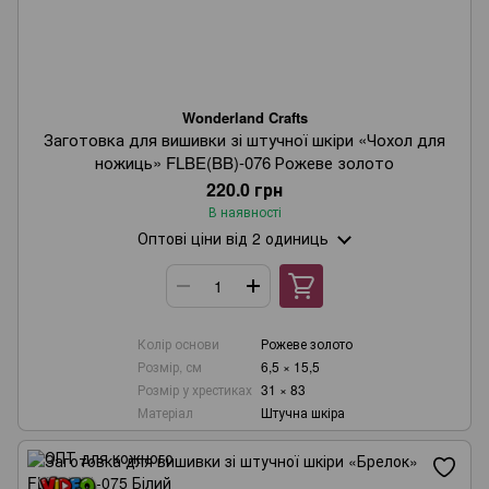
Wonderland Crafts
Заготовка для вишивки зі штучної шкіри «Чохол для
ножиць» FLBE(BB)-076 Рожеве золото
220.0 грн
В наявності
Оптові ціни
від 2 одиниць
Колір основи
Рожеве золото
Розмір, см
6,5 × 15,5
Розмір у хрестиках
31 × 83
Матеріал
Штучна шкіра