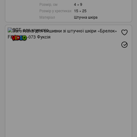
Розмір, см
4 × 9
Розмір у хрестиках
15 × 25
Матеріал
Штучна шкіра