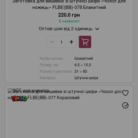
Заготовка для вишивки зі штучної шкіри «Чохол для
ножиць» FLBE(BB)-078 Блакитний
220.0 грн
В наявності
Оптові ціни
від 2 одиниць
Колір основи
Блакитний
Розмір, см
6,5 × 15,5
Розмір у хрестиках
31 × 83
Матеріал
Штучна шкіра