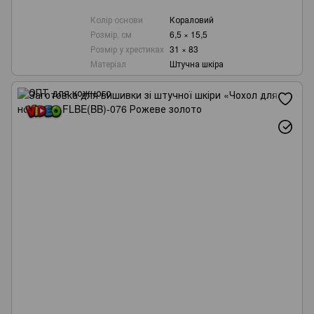
Колір основи
Кораловий
Розмір, см
6,5 × 15,5
Розмір у хрестиках
31 × 83
Матеріал
Штучна шкіра