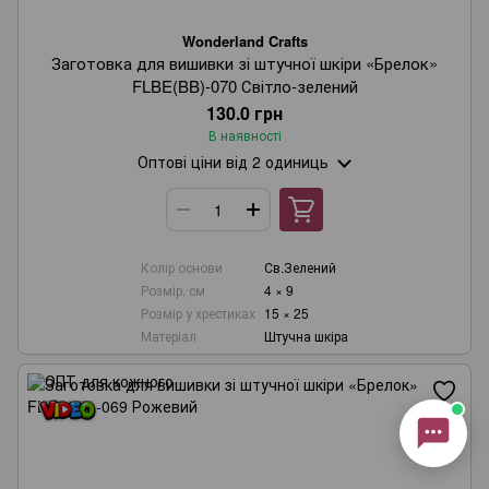
Онлайн-консультант
Wonderland Crafts
Заготовка для вишивки зі штучної шкіри «Брелок»
Маєте запитання?
FLBE(BB)-070 Світло-зелений
Ми завжди раді допомогти!
130.0 грн
В наявності
Наші години роботи:
Оптові ціни
від 2 одиниць
з понеділка по п’ятницю,
10:00–18:00 (UTC+3)
.
(Субота–Неділя — вихідні)
Будь ласка, оберіть зручний канал
зв’язку нижче 👇
Колір основи
Св.Зелений
Розмір, см
4 × 9
Розмір у хрестиках
15 × 25
Матеріал
Штучна шкіра
Viber
Telegram
WhatsApp
Instagram
Email