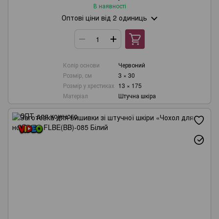
В наявності
Оптові ціни
від 2 одиниць
Колір основи
Червоний
Розмір, см
3 × 30
Розмір у хрестиках
13 × 175
Матеріал
Штучна шкіра