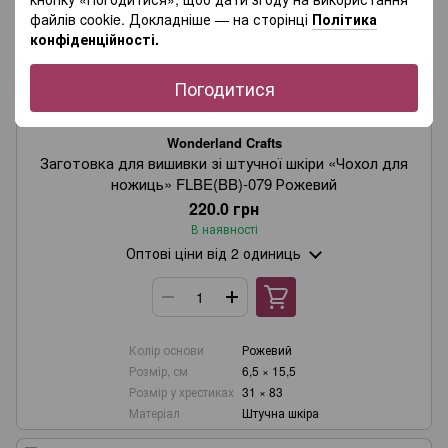
файлів cookie. Докладніше — на сторінці
Політика
конфіденційності.
Погодитися
Wonderland Crafts
Заготовка для вишивки зі штучної шкіри «Чохол для
ножиць» FLBE(BB)-079 Рожевий
220.0 грн
В наявності
Оптові ціни
від 2 одиниць
Колір основи
Рожевий
Розмір, см
6,5 × 15,5
Розмір у хрестиках
31 × 83
Матеріал
Штучна шкіра