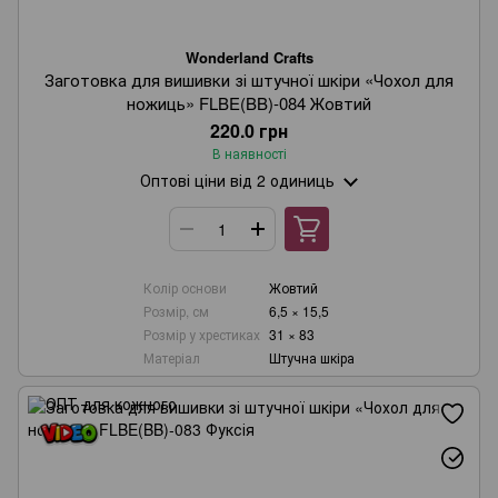
Wonderland Crafts
Заготовка для вишивки зі штучної шкіри «Чохол для
ножиць» FLBE(BB)-084 Жовтий
220.0 грн
В наявності
Оптові ціни
від 2 одиниць
Колір основи
Жовтий
Розмір, см
6,5 × 15,5
Розмір у хрестиках
31 × 83
Матеріал
Штучна шкіра