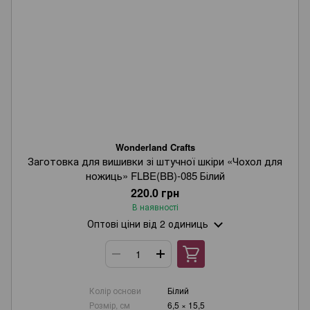
Wonderland Crafts
Заготовка для вишивки зі штучної шкіри «Чохол для
ножиць» FLBE(BB)-085 Білий
220.0 грн
В наявності
Оптові ціни
від 2 одиниць
Колір основи
Білий
Розмір, см
6,5 × 15,5