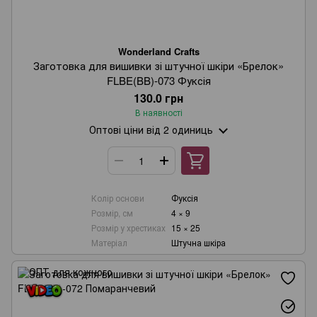
Wonderland Crafts
Заготовка для вишивки зі штучної шкіри «Брелок»
FLBE(BB)-073 Фуксія
130.0 грн
В наявності
Оптові ціни
від 2 одиниць
Колір основи
Фуксія
Розмір, см
4 × 9
Розмір у хрестиках
15 × 25
Матеріал
Штучна шкіра