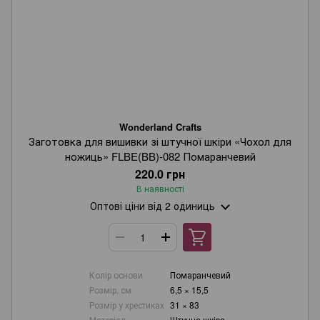
Wonderland Crafts
Заготовка для вишивки зі штучної шкіри «Чохол для
ножиць» FLBE(BB)-082 Помаранчевий
220.0 грн
В наявності
Оптові ціни
від 2 одиниць
Колір основи
Помаранчевий
Розмір, см
6,5 × 15,5
Розмір у хрестиках
31 × 83
Матеріал
Штучна шкіра