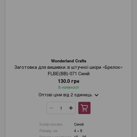
Wonderland Crafts
Заготовка для вишивки зі штучної шкіри «Брелок»
FLBE(BB)-071 Синій
130.0 грн
В наявності
Оптові ціни
від 2 одиниць
Колір основи
Синій
Розмір, см
4 × 9
Розмір у хрестиках
15 × 25