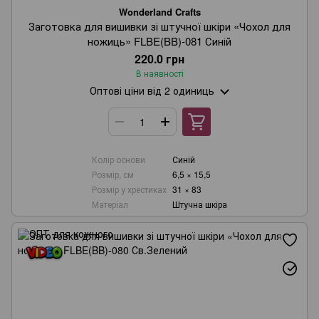
Wonderland Crafts
Заготовка для вишивки зі штучної шкіри «Чохол для
ножиць» FLBE(BB)-081 Синій
220.0 грн
В наявності
Оптові ціни
від 2 одиниць
Колір основи
Синій
Розмір, см
6,5 × 15,5
Розмір у хрестиках
31 × 83
Матеріал
Штучна шкіра