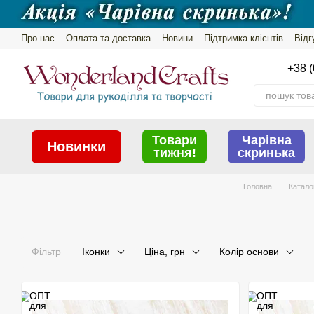
Перейти до основного контенту
Про нас
Оплата та доставка
Новини
Підтримка клієнтів
Відг
Обмін та повернення
Політика конфіденційності
+38 (
Товари
Чарівна
Новинки
тижня!
скринька
Головна
Катало
Фільтр
Іконки
Ціна, грн
Колір основи