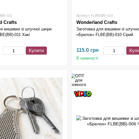
BB)-011
Артикул: FLBE(BB)-010
 Crafts
Wonderland Crafts
я вишивки зі штучної шкіри
Заготовка для вишивки зі штучно
BE(BB)-011 Хакі
«Брелок» FLBE(BB)-010 Сірий
115.0 грн
Купити
Куп
В наявності