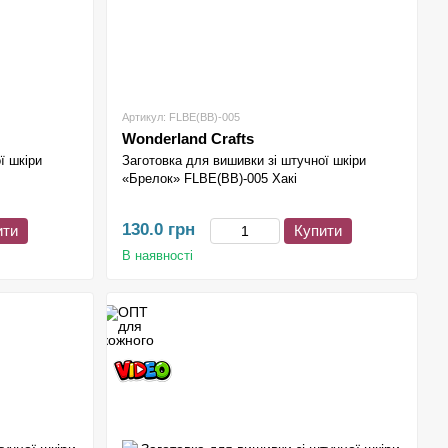
Артикул: FLBE(BB)-005
Wonderland Crafts
ї шкіри
Заготовка для вишивки зі штучної шкіри
«Брелок» FLBE(BB)-005 Хакі
130.0 грн
ити
Купити
В наявності