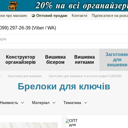
уки про магазин
🤝 Оптовий продаж
Контакти
Підписатися на розс
099) 297-26-39 (Viber / WA)
Заготовк
Конструктор
Вишивка
Вишивка
для
органайзерів
бісером
нитками
вишивки
г
Заготовки для вишивки
Заготовки для вишивки зі штучної шкіри FLBE(BB)
Брелоки для ключів
Наявність
Матеріал
Тематика