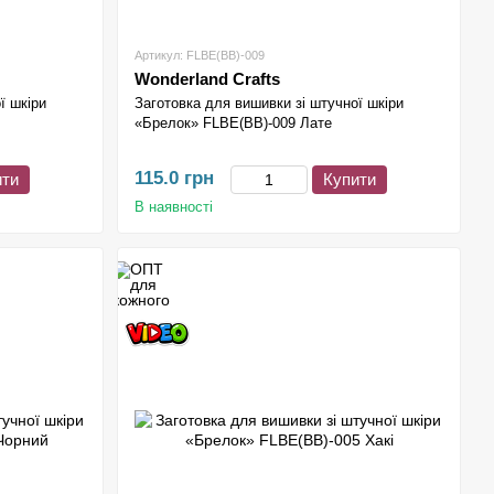
Артикул: FLBE(BB)-009
Wonderland Crafts
ї шкіри
Заготовка для вишивки зі штучної шкіри
«Брелок» FLBE(BB)-009 Лате
115.0 грн
ити
Купити
В наявності