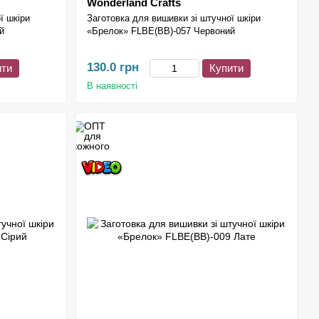
Wonderland Crafts
ї шкіри
Заготовка для вишивки зі штучної шкіри
й
«Брелок» FLBE(BB)-057 Червоний
130.0 грн
ити
Купити
В наявності