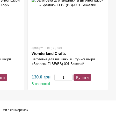
Артикул: FLBE(BB)-001
Wonderland Crafts
ї шкіри
Заготовка для вишивки зі штучної шкіри
«Брелок» FLBE(BB)-001 Бежевий
130.0 грн
ити
Купити
В наявності
Wonderland Crafts
Онлайн-консультант
Ми в соцмережах
Маєте запитання?