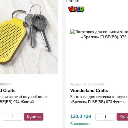
(BB)-074
Артикул: FLBE(BB)-073
 Crafts
Wonderland Crafts
я вишивки зі штучної шкіри
Заготовка для вишивки зі штучно
BE(BB)-074 Жовтий
«Брелок» FLBE(BB)-073 Фуксія
130.0 грн
Купити
Куп
В наявності