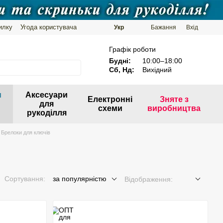
илку
Угода користувача
Укр
Бажання
Вхід
Графік роботи
Будні:
10:00–18:00
Сб, Нд:
Вихідний
и
Аксесуари
Електронні
Зняте з
для
схеми
виробництва
рукоділля
Брелоки для ключів
Сортування:
за популярністю
Відображення: