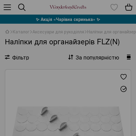
✨ Акція «Чарівна скринька» ✨
Каталог
Аксесуари для рукоділля
Налiпки для органайзер
Налiпки для органайзерiв FLZ(N)
Фільтр
За популярністю