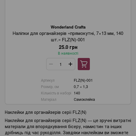
Wonderland Crafts
Наліпки для органайзерів «прямокутні, 7×13 мм, 140
шт.» FLZ(N)-001
25.0 грн
В наявності
Артикул
FLZ(N)-001
Розмір, см
0,7 × 1,3
Кількість в наборі
140
Wonderland Crafts
Матеріал
Самоклейка
Онлайн-консультант
Наклейки для органайзерів серії FLZ(N)
Наклейки для органайзерів серії FLZ(N) — це зручні витратні
Маєте запитання?
матеріали для впорядкування бісеру, намистин та інших
Ми завжди раді допомогти!
дрібниць під час рукоділля. Завдяки наклейкам ви зможете