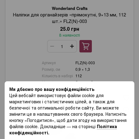
Wonderland Crafts
Наліпки для органайзерів «прямокутні, 9×13 мм, 112
шт.» FLZ(N)-003
25.0 грн
В наявності
Артикул
FLZ(N)-003
Розмір, см
0,9 × 1,3
Кількість в наборі
112
Матеріал
Самоклейка
Ми дбаємо про вашу конфіденційність
Цей вебсайт використовує файли cookie для
маркетингових і статистичних цілей, а також для
безпечної та оптимальної роботи сайту. Ви можете
змінити це в налаштуваннях свого браузера. Натисніть
кнопку «Погодитися», щоб дати згоду на використання
файлів cookie. Докладніше — на сторінці
Політика
конфіденційності.