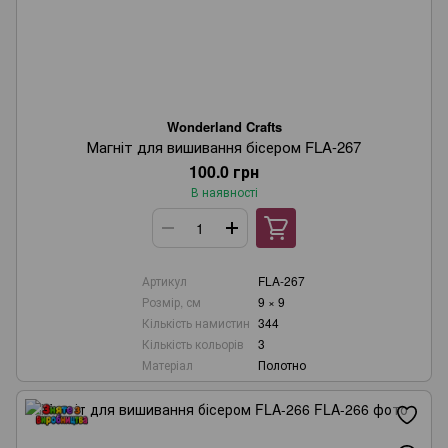
Wonderland Crafts
Магніт для вишивання бісером FLA-267
100.0 грн
В наявності
Артикул
FLA-267
Розмір, см
9 × 9
Кількість намистин
344
Кількість кольорів
3
Матеріал
Полотно