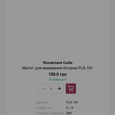
Wonderland Crafts
Магніт для вишивання бісером FLA-191
100.0 грн
В наявності
Артикул
FLA-191
Розмір, см
9 × 9
Кількість намистин
290