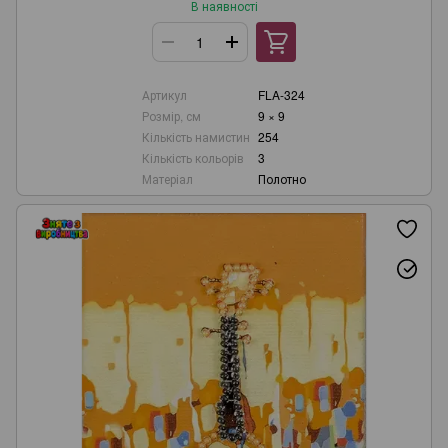
В наявності
Артикул
FLA-324
Розмір, см
9 × 9
Кількість намистин
254
Кількість кольорів
3
Матеріал
Полотно