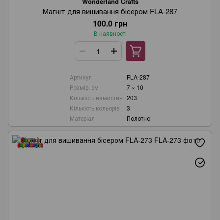
Wonderland Crafts
Магніт для вишивання бісером FLA-287
100.0 грн
В наявності
Артикул
FLA-287
Розмір, см
7 × 10
Кількість намистин
203
Кількість кольорів
3
Матеріал
Полотно