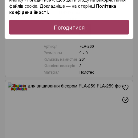
Магніт для вишивання бісером FLA-260
файлів cookie. Докладніше — на сторінці
Політика
конфіденційності.
100.0 грн
В наявності
Погодитися
Артикул
FLA-260
Розмір, см
9 × 9
Кількість намистин
261
Кількість кольорів
3
Матеріал
Полотно