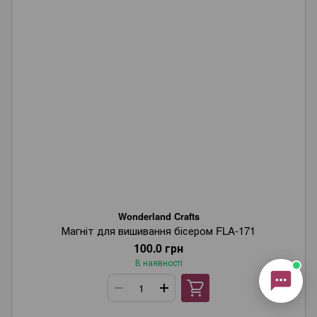
Онлайн-консультант
Маєте запитання?
Ми завжди раді допомогти!
Наші години роботи:
з понеділка по п’ятницю,
10:00–18:00 (UTC+3)
.
(Субота–Неділя — вихідні)
Будь ласка, оберіть зручний канал
зв’язку нижче 👇
Wonderland Crafts
Магніт для вишивання бісером FLA-171
Viber
Telegram
WhatsApp
Instagram
Email
100.0 грн
В наявності