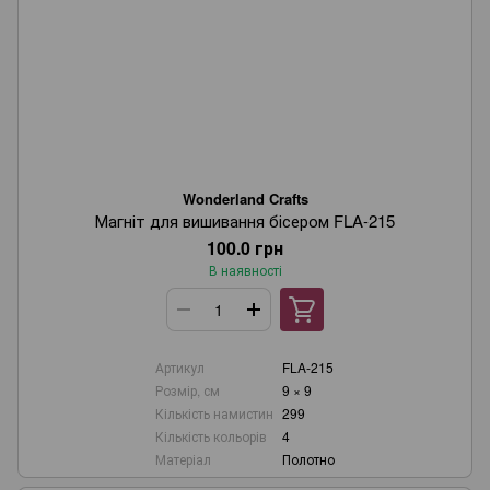
Wonderland Crafts
Магніт для вишивання бісером FLA-215
100.0 грн
В наявності
Артикул
FLA-215
Розмір, см
9 × 9
Кількість намистин
299
Кількість кольорів
4
Матеріал
Полотно