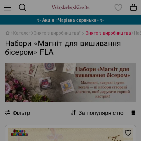
✨ Акція «Чарівна скринька» ✨
Каталог
Зняте з виробництва" >
Зняте з виробництва
На
Набори «Магніт для вишивання
бісером» FLA
Фільтр
За популярністю