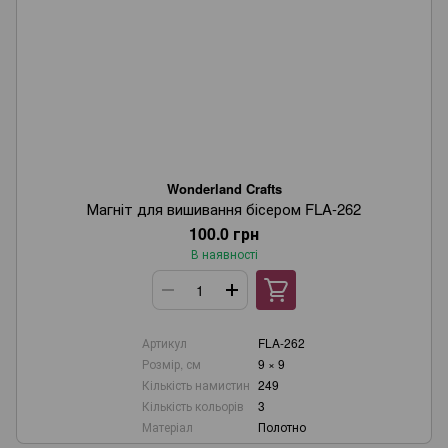
Wonderland Crafts
Магніт для вишивання бісером FLA-262
100.0 грн
В наявності
Артикул
FLA-262
Розмір, см
9 × 9
Кількість намистин
249
Кількість кольорів
3
Матеріал
Полотно