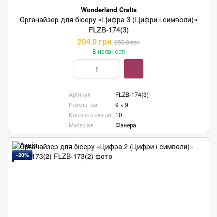
Wonderland Crafts
Органайзер для бісеру «Цифра 3 (Цифри і символи)»
FLZB-174(3)
204.0 грн
255.0 грн
В наявності
Артикул
FLZB-174(3)
Розмір, см
9 × 9
Кількість секцій
10
Матеріал
Фанера
−20%