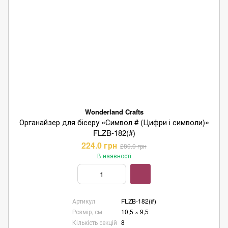
Wonderland Crafts
Органайзер для бісеру «Символ # (Цифри і символи)»
FLZB-182(#)
224.0 грн
280.0 грн
В наявності
Артикул
FLZB-182(#)
Розмір, см
10,5 × 9,5
Кількість секцій
8