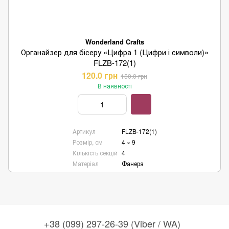
Wonderland Crafts
Органайзер для бісеру «Цифра 1 (Цифри і символи)»
FLZB-172(1)
120.0 грн
150.0 грн
Wonderland Crafts
В наявності
Онлайн-консультант
Маєте запитання?
Артикул
FLZB-172(1)
Ми завжди раді допомогти!
Розмір, см
4 × 9
Наші години роботи:
Кількість секцій
4
з понеділка по п’ятницю,
Матеріал
Фанера
10:00–18:00 (UTC+3)
.
(Субота–Неділя — вихідні)
Будь ласка, оберіть зручний канал
зв’язку нижче 👇
+38 (099) 297-26-39 (Viber / WA)