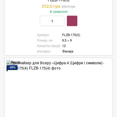
212.0 грн
265.0 грн
В наявності
Артикул
FLZB-176(5)
Розмір, см
9,5 × 9
Кількість секцій
12
Матеріал
Фанера
−20%