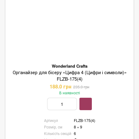
Wonderland Crafts
Органайзер для бісеру «Цифра 4 (Цифри і символи)»
FLZB-175(4)
188.0 грн
235.0 грн
В наявності
Артикул
FLZB-175(4)
Розмір, см
8 × 9
Кількість секцій
6