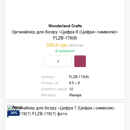
Wonderland Crafts
Органайзер для бісеру «Цифра 8 (Цифри і символи)»
FLZB-179(8)
236.0 грн
295.0 грн
В наявності
Артикул
FLZB-179(8)
Розмір, см
9,5 × 9
Кількість секцій
12
Матеріал
Фанера
−20%