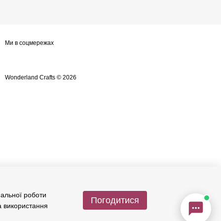
Wonderland Crafts
Онлайн-консультант
Ми в соцмережах
Маєте запитання?
Ми завжди раді допомогти!
Наші години роботи:
Wonderland Crafts © 2026
з понеділка по п’ятницю,
10:00–18:00 (UTC+3)
.
(Субота–Неділя — вихідні)
Будь ласка, оберіть зручний канал
зв’язку нижче 👇
Viber
Telegram
WhatsApp
Instagram
Email
мальної роботи
Погодитися
а використання