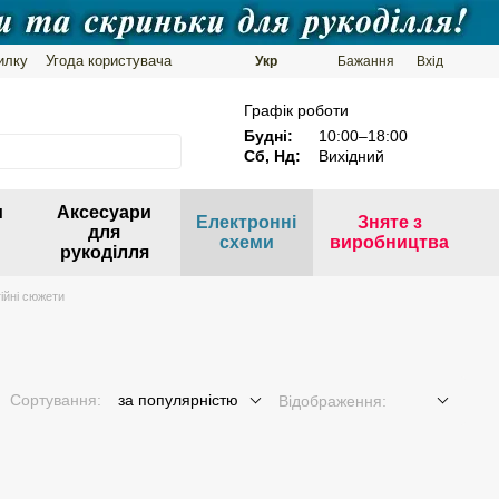
илку
Угода користувача
Укр
Бажання
Вхід
Графік роботи
Будні:
10:00–18:00
Сб, Нд:
Вихідний
и
Аксесуари
Електронні
Зняте з
для
схеми
виробництва
рукоділля
гійні сюжети
Сортування:
за популярністю
Відображення: