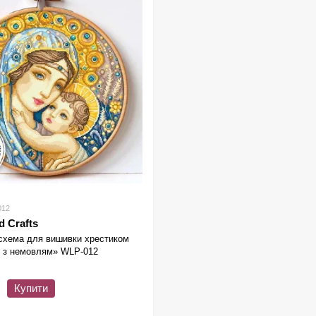
012
 Crafts
схема для вишивки хрестиком
 з немовлям» WLP-012
Купити