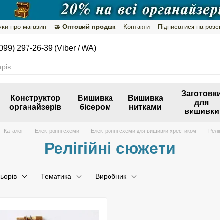
уки про магазин
🤝 Оптовий продаж
Контакти
Підписатися на розс
099) 297-26-39 (Viber / WA)
Заготовк
Конструктор
Вишивка
Вишивка
для
органайзерів
бісером
нитками
вишивки
Каталог
Електронні схеми
Електронні схеми для вишивки хрестиком
Релі
Релігійні сюжети
льорів
Тематика
Виробник