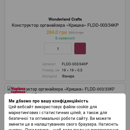
Wonderland Crafts
Конструктор органайзера «Кришка» FLDD-003/34KP
284.0 грн
355.0 грн
В наявності
Артикул
FLDD-003/34KP
Розмір, см
19 × 19 × 0,5
Матеріал
Фанера
−20%
Ми дбаємо про вашу конфіденційність
Цей вебсайт використовує файли cookie для
маркетингових і статистичних цілей, а також для
безпечної та оптимальної роботи сайту. Ви можете
змінити це в налаштуваннях свого браузера. Натисніть
кнопку «Погодитися», щоб дати згоду на використання