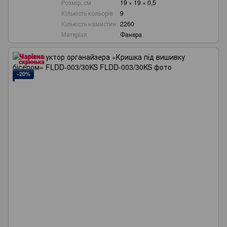
Розмір, см
19 × 19 × 0,5
Кількість кольорів
9
Кількість намистин
2260
Матеріал
Фанера
−20%