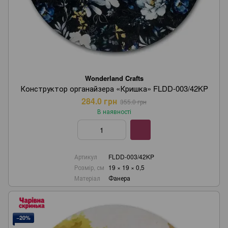
Wonderland Crafts
Конструктор органайзера «Кришка» FLDD-003/42KP
284.0 грн
355.0 грн
В наявності
Артикул
FLDD-003/42KP
Розмір, см
19 × 19 × 0,5
Матеріал
Фанера
−20%