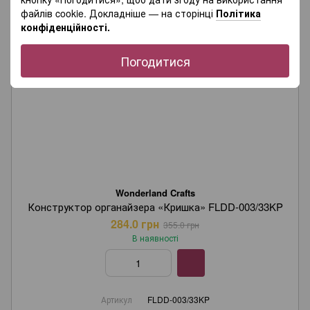
файлів cookie. Докладніше — на сторінці
Політика
конфіденційності.
Погодитися
Wonderland Crafts
Конструктор органайзера «Кришка» FLDD-003/33KP
284.0 грн
355.0 грн
В наявності
Артикул
FLDD-003/33KP