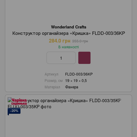
Wonderland Crafts
Конструктор органайзера «Кришка» FLDD-003/36KP
284.0 грн
355.0 грн
В наявності
Артикул
FLDD-003/36KP
Розмір, см
19 × 19 × 0,5
Матеріал
Фанера
−20%