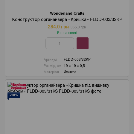
Wonderland Crafts
Конструктор органайзера «Кришка» FLDD-003/32KP
284.0 грн
355.0 грн
В наявності
Артикул
FLDD-003/32KP
Розмір, см
19 × 19 × 0,5
Матеріал
Фанера
−20%