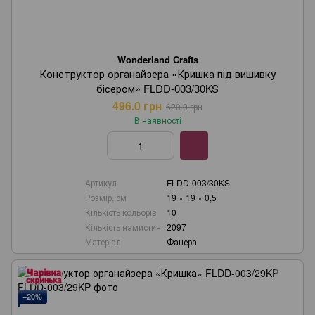
Wonderland Crafts
Конструктор органайзера «Кришка під вишивку
бісером» FLDD-003/30KS
496.0 грн
620.0 грн
В наявності
Артикул
FLDD-003/30KS
Розмір, см
19 × 19 × 0,5
Кількість кольорів
10
Кількість намистин
2097
Матеріал
Фанера
−20%