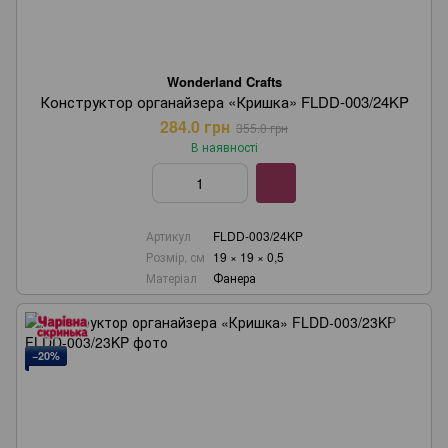
Wonderland Crafts
Конструктор органайзера «Кришка» FLDD-003/24KP
284.0 грн
355.0 грн
В наявності
Артикул
FLDD-003/24KP
Розмір, см
19 × 19 × 0,5
Матеріал
Фанера
−20%
Wonderland Crafts