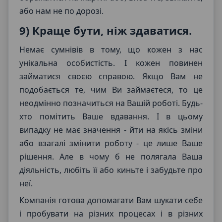
або нам не по дорозі.
9) Краще бути, ніж здаватися.
Немає сумнівів в тому, що кожен з нас
унікальна особистість. І кожен повинен
займатися своєю справою. Якщо Вам не
подобається те, чим Ви займаєтеся, то це
неодмінно позначиться на Вашій роботі. Будь-
хто помітить Ваше вдавання. І в цьому
випадку не має значення - йти на якісь зміни
або взагалі змінити роботу - це лише Ваше
рішення. Але в чому б не полягала Ваша
діяльність, любіть її або киньте і забудьте про
неї.
Компанія готова допомагати Вам шукати себе
Wonderland Crafts
і пробувати на різних процесах і в різних
Онлайн-консультант