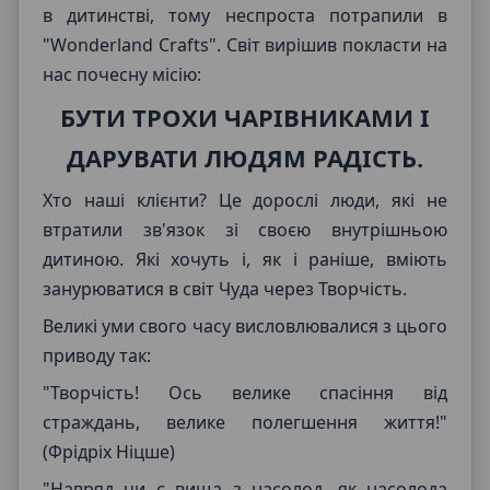
в дитинстві, тому неспроста потрапили в
"Wonderland Crafts". Світ вирішив покласти на
нас почесну місію:
БУТИ ТРОХИ ЧАРІВНИКАМИ І
ДАРУВАТИ ЛЮДЯМ РАДІСТЬ.
Хто наші клієнти? Це дорослі люди, які не
втратили зв'язок зі своєю внутрішньою
дитиною. Які хочуть і, як і раніше, вміють
занурюватися в світ Чуда через Творчість.
Великі уми свого часу висловлювалися з цього
приводу так:
"Творчість! Ось велике спасіння від
страждань, велике полегшення життя!"
(Фрідріх Ніцше)
"Навряд чи є вища з насолод, як насолода