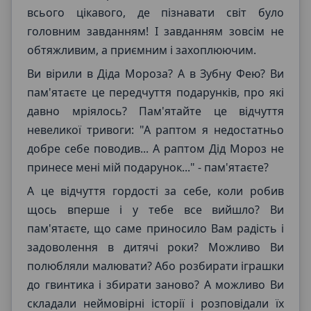
всього цікавого, де пізнавати світ було
головним завданням! І завданням зовсім не
обтяжливим, а приємним і захоплюючим.
Ви вірили в Діда Мороза? А в Зубну Фею? Ви
пам'ятаєте це передчуття подарунків, про які
давно мріялось? Пам'ятайте це відчуття
невеликої тривоги: "А раптом я недостатньо
добре себе поводив... А раптом Дід Мороз не
принесе мені мій подарунок..." - пам'ятаєте?
А це відчуття гордості за себе, коли робив
щось вперше і у тебе все вийшло? Ви
пам'ятаєте, що саме приносило Вам радість і
задоволення в дитячі роки? Можливо Ви
полюбляли малювати? Або розбирати іграшки
до гвинтика і збирати заново? А можливо Ви
складали неймовірні історії і розповідали їх