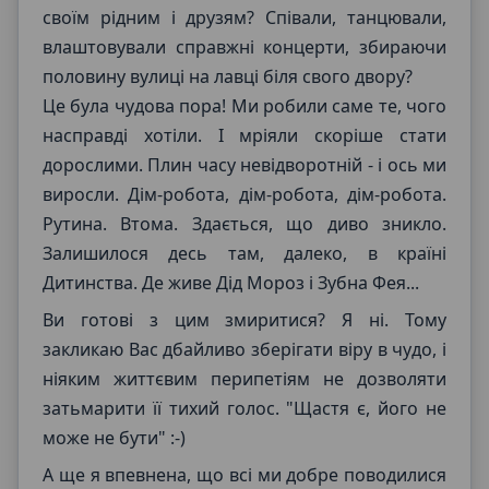
своїм рідним і друзям? Співали, танцювали,
влаштовували справжні концерти, збираючи
половину вулиці на лавці біля свого двору?
Це була чудова пора! Ми робили саме те, чого
насправді хотіли. І мріяли скоріше стати
дорослими. Плин часу невідворотній - і ось ми
виросли. Дім-робота, дім-робота, дім-робота.
Рутина. Втома. Здається, що диво зникло.
Залишилося десь там, далеко, в країні
Дитинства. Де живе Дід Мороз і Зубна Фея...
Ви готові з цим змиритися? Я ні. Тому
закликаю Вас дбайливо зберігати віру в чудо, і
ніяким життєвим перипетіям не дозволяти
затьмарити її тихий голос. "Щастя є, його не
може не бути" :-)
А ще я впевнена, що всі ми добре поводилися