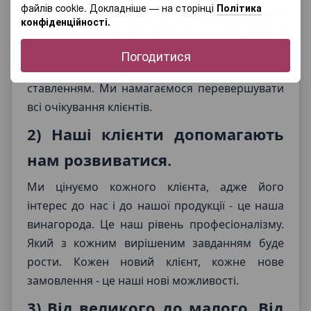
файлів cookie. Докладніше — на сторінці
Політика
можливе, щоб задовольнити будь-який запит
конфіденційності.
клієнта. Вся наша діяльність побудована
навколо і заради інтересів клієнтів. Ми хочемо
Погодитися
дивувати і радувати їх якістю послуг і
ставленням. Ми намагаємося перевершувати
всі очікування клієнтів.
2) Наші клієнти допомагають
нам розвиватися.
Ми цінуємо кожного клієнта, адже його
інтерес до нас і до нашої продукції - це наша
винагорода. Це наш рівень професіоналізму.
Який з кожним вирішеним завданням буде
рости. Кожен новий клієнт, кожне нове
замовлення - це наші нові можливості.
3) Від великого до малого. Від