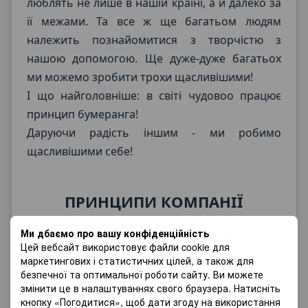
люблять не лише в нашій країні, а й далеко за
її межами. Та все ж ще багатьом людям
належить познайомитися з творчістю з
нашою допомогою. Ще дуже-дуже багатьох
ми можемо зробити трохи щасливішими!
І що найголовніше: в світі чудовоо працює
принцип бумеранга!
Даруючи радість іншим - ми робимо
щасливішими себе!
ПРИНЦИПИ КОМПАНІЇ
1) Клієнт задоволений має
Ми дбаємо про вашу конфіденційність
Цей вебсайт використовує файли cookie для
бути завжди!
маркетингових і статистичних цілей, а також для
безпечної та оптимальної роботи сайту. Ви можете
Ми - чарівники! І хоча у нас немає чарівних
змінити це в налаштуваннях свого браузера. Натисніть
кнопку «Погодитися», щоб дати згоду на використання
паличок, ми намагаємося зробити все