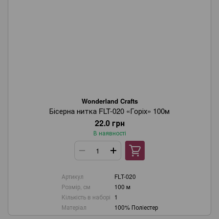
Wonderland Crafts
Бісерна нитка FLT-020 «Горіх» 100м
22.0 грн
В наявності
Артикул
FLT-020
Розмір, см
100 м
Кількість в наборі
1
Матеріал
100% Поліестер