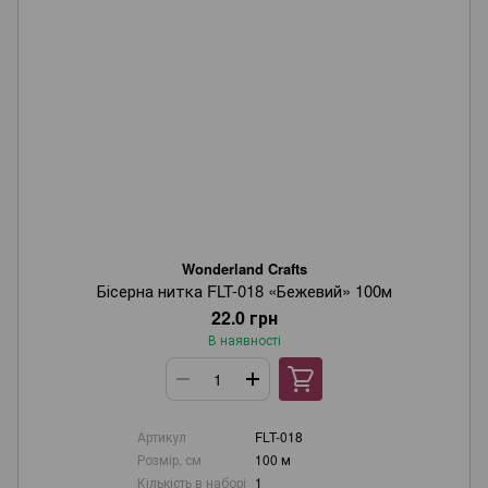
Wonderland Crafts
Бісерна нитка FLT-018 «Бежевий» 100м
22.0 грн
В наявності
Артикул
FLT-018
Розмір, см
100 м
Кількість в наборі
1