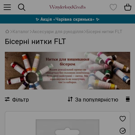
✨ Акція «Чарівна скринька» ✨
Каталог
Аксесуари для рукоділля
Бісерні нитки FLT
Бісерні нитки FLT
Фільтр
За популярністю