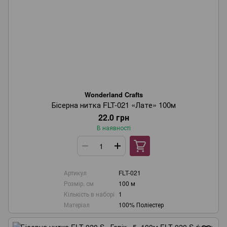
Wonderland Crafts
Бісерна нитка FLT-021 «Лате» 100м
22.0 грн
В наявності
Артикул
FLT-021
Розмір, см
100 м
Кількість в наборі
1
Матеріал
100% Поліестер