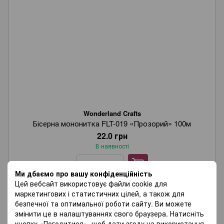
Wonderland Crafts
Бісерна мононитка FLT-019 «Прозорий» 100м
22.0 грн
В наявності
Ми дбаємо про вашу конфіденційність
Цей вебсайт використовує файли cookie для
Артикул
FLT-019
маркетингових і статистичних цілей, а також для
Розмір, см
100 м
безпечної та оптимальної роботи сайту. Ви можете
Кількість в наборі
1
змінити це в налаштуваннях свого браузера. Натисніть
Матеріал
Nylon
кнопку «Погодитися», щоб дати згоду на використання