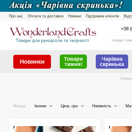
Перейти до основного контенту
Про нас
Оплата та доставка
Новини
Підтримка клієнтів
Відг
Обмін та повернення
Політика конфіденційності
+38 (
Товари
Чарівна
Новинки
тижня!
скринька
Головна
Фільтр
Іконки
Ціна, грн
Наявність
Ма