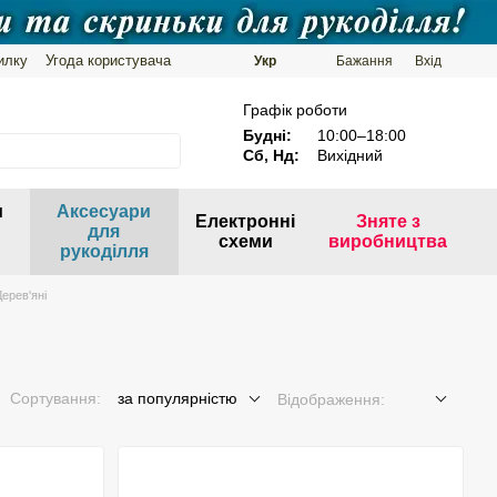
илку
Угода користувача
Укр
Бажання
Вхід
Графік роботи
Будні:
10:00–18:00
Сб, Нд:
Вихідний
и
Аксесуари
Електронні
Зняте з
для
схеми
виробництва
рукоділля
ерев'яні
Сортування:
за популярністю
Відображення: