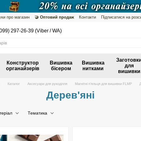
уки про магазин
🤝 Оптовий продаж
Контакти
Підписатися на розс
099) 297-26-39 (Viber / WA)
Заготовк
Конструктор
Вишивка
Вишивка
для
органайзерів
бісером
нитками
вишивки
Каталог
Аксесуари для рукоділля
Магнітні п’яльця для вишивки FLMP
Д
Дерев'яні
теріал
Тематика