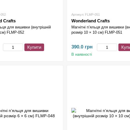
-052
Артикул: FLMP-051
 Crafts
Wonderland Crafts
льця для вишивки (внутрішній
Магнітні п’яльця для вишивки (в
 см) FLMP-052
розмір 10 × 10 см) FLMP-051
390.0 грн
Купити
Куп
В наявності