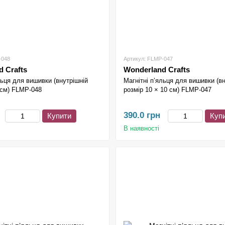
-048
Артикул: FLMP-047
 Crafts
Wonderland Crafts
льця для вишивки (внутрішній
Магнітні п’яльця для вишивки (в
 см) FLMP-048
розмір 10 × 10 см) FLMP-047
390.0 грн
Купити
Куп
В наявності