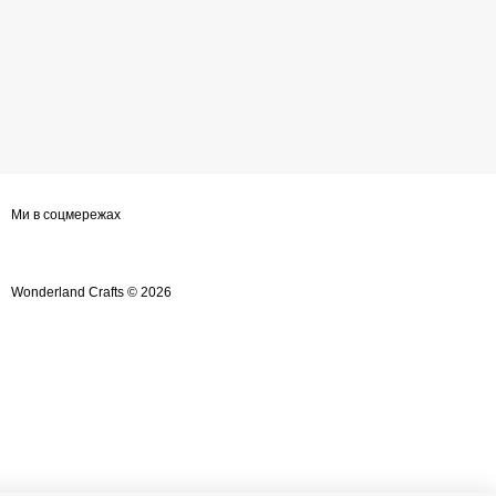
Wonderland Crafts
Онлайн-консультант
Ми в соцмережах
Маєте запитання?
Ми завжди раді допомогти!
Наші години роботи:
Wonderland Crafts © 2026
з понеділка по п’ятницю,
10:00–18:00 (UTC+3)
.
(Субота–Неділя — вихідні)
Будь ласка, оберіть зручний канал
зв’язку нижче 👇