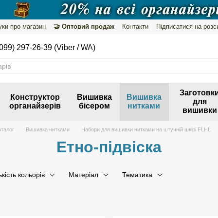
уки про магазин
🤝 Оптовий продаж
Контакти
Підписатися на розс
099) 297-26-39 (Viber / WA)
Заготовк
Конструктор
Вишивка
Вишивка
для
органайзерів
бісером
нитками
вишивки
аталог
Вишивка нитками
Набори для вишивки нитками на штучній шкірі FLHL
Етно-підвіска
ькість кольорів
Матеріал
Тематика