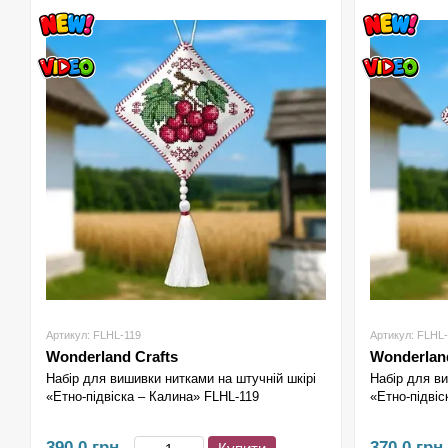
Артикул: FLHL-119
Артикул: FLHL
Wonderland Crafts
Wonderland
Набір для вишивки нитками на штучній шкірі
Набір для ви
«Етно-підвіска – Калина» FLHL-119
«Етно-підвіс
390.0 грн
370.0 грн