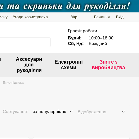
илку
Угода користувача
Укр
Бажання
Вхід
Графік роботи
Будні:
10:00–18:00
Сб, Нд:
Вихідний
и
Аксесуари
Електронні
Зняте з
для
схеми
виробництва
рукоділля
Етно-підвіска
Сортування:
за популярністю
Відображення: