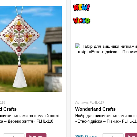
-118
Артикул: FLHL-117
 Crafts
Wonderland Crafts
шивки нитками на штучній шкірі
Набір для вишивки нитками на шт
ка – Дерево життя» FLHL-118
«Етно-підвіска – Півник» FLHL-11
360.0 грн