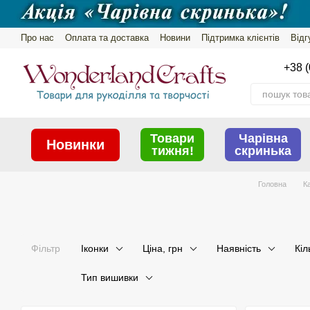
Перейти до основного контенту
Про нас
Оплата та доставка
Новини
Підтримка клієнтів
Відг
Обмін та повернення
Політика конфіденційності
+38 (
Товари
Чарівна
Новинки
тижня!
скринька
Головна
К
Фільтр
Іконки
Ціна, грн
Наявність
Кіл
Тип вишивки