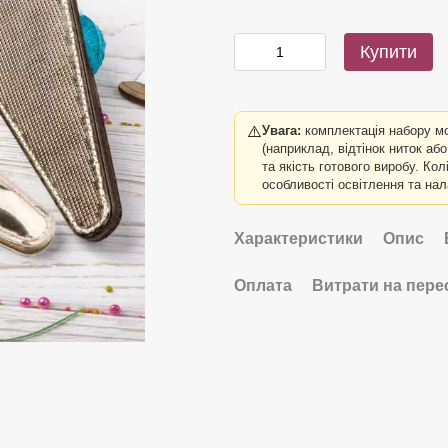
Купити
⚠️
Увага:
комплектація набору м
(наприклад, відтінок ниток аб
та якість готового виробу. Ко
особливості освітлення та на
Характеристики
Опис
Оплата
Витрати на пере