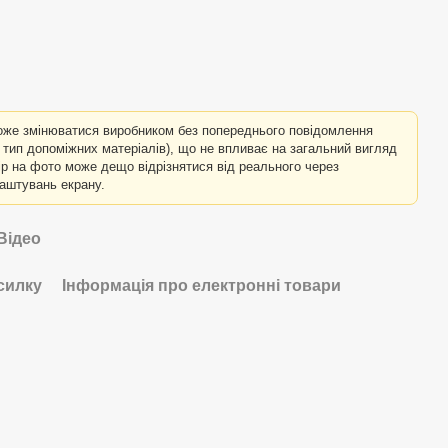
оже змінюватися виробником без попереднього повідомлення
о тип допоміжних матеріалів), що не впливає на загальний вигляд
лір на фото може дещо відрізнятися від реального через
лаштувань екрану.
Відео
силку
Інформація про електронні товари