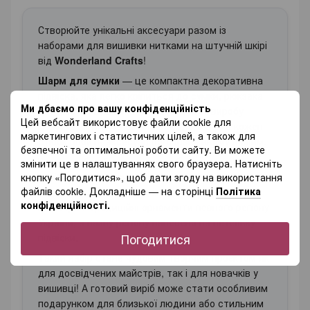
Створюйте унікальні аксесуари разом із
наборами для вишивки нитками на штучній шкірі
від
Wonderland Crafts
!
Шарм для сумки
— це компактна декоративна
підвіска, яка легко кріпиться до сумки, рюкзака
Ми дбаємо про вашу конфіденційність
або ключів. Вишивка нитками додає виробу
Цей вебсайт використовує файли cookie для
м’якість, тепло та особливий характер, а кожен
маркетингових і статистичних цілей, а також для
стібок робить аксесуар по-справжньому вашим.
безпечної та оптимальної роботи сайту. Ви можете
Вам потрібно буде не лише зібрати готовий
змінити це в налаштуваннях свого браузера. Натисніть
виріб, а й прикрасити його українською
кнопку «Погодитися», щоб дати згоду на використання
файлів cookie. Докладніше — на сторінці
Політика
вишивкою. Залежно від моделі, кожен дизайн
конфіденційності.
відтворює традиційні орнаменти певного регіону
України, а назву регіону нанесено на петельку
Погодитися
підвіски.
Такий набір стане чудовим творчим проєктом як
для досвідчених майстрів, так і для новачків у
вишивці! А готовий виріб може стати особливим
подарунком для близької людини або стильним