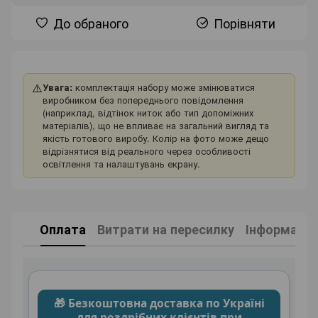
До обраного
Порівняти
⚠️
Увага:
комплектація набору може змінюватися
виробником без попереднього повідомлення
(наприклад, відтінок ниток або тип допоміжних
матеріалів), що не впливає на загальний вигляд та
якість готового виробу. Колір на фото може дещо
відрізнятися від реального через особливості
освітлення та налаштувань екрану.
Оплата
Витрати на пересилку
Інформація
🎁 Безкоштовна доставка по Україні
для роздрібних клієнтів при