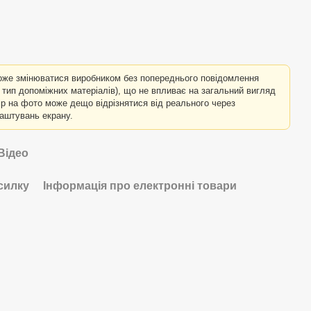
оже змінюватися виробником без попереднього повідомлення
о тип допоміжних матеріалів), що не впливає на загальний вигляд
лір на фото може дещо відрізнятися від реального через
лаштувань екрану.
Відео
силку
Інформація про електронні товари