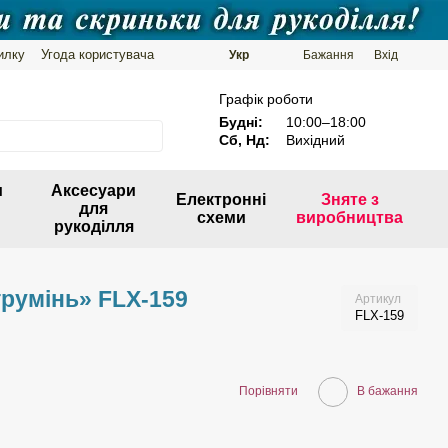
илку
Угода користувача
Укр
Бажання
Вхід
Графік роботи
Будні:
10:00–18:00
Сб, Нд:
Вихідний
и
Аксесуари
Електронні
Зняте з
для
схеми
виробництва
рукоділля
трумінь» FLX-159
Артикул
FLX-159
Порівняти
В бажання