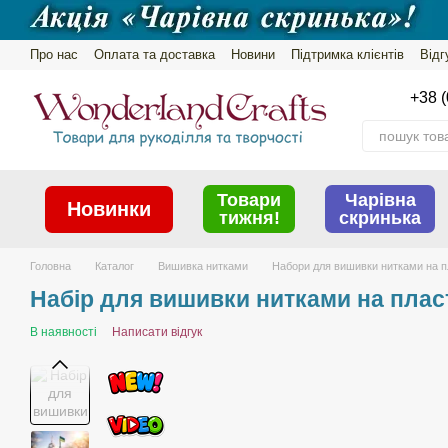
Перейти до основного контенту
Про нас
Оплата та доставка
Новини
Підтримка клієнтів
Відг
Обмін та повернення
Політика конфіденційності
+38 (
Товари
Чарівна
Новинки
тижня!
скринька
Головна
Каталог
Вишивка нитками
Набори для вишивки нитками на п
Набір для вишивки нитками на пласт
В наявності
Написати відгук