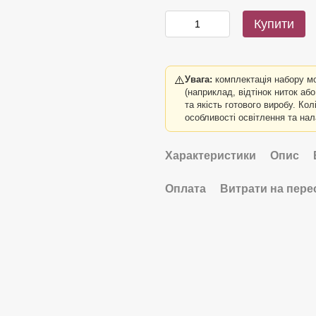
Купити
⚠️
Увага:
комплектація набору м
(наприклад, відтінок ниток аб
та якість готового виробу. Ко
особливості освітлення та на
Характеристики
Опис
Оплата
Витрати на пере