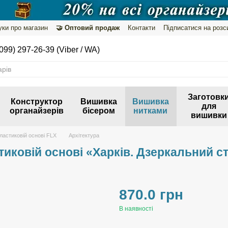
уки про магазин
🤝 Оптовий продаж
Контакти
Підписатися на розс
099) 297-26-39 (Viber / WA)
Заготовк
Конструктор
Вишивка
Вишивка
для
органайзерів
бісером
нитками
вишивки
ластиковій основі FLX
Архітектура
иковій основі «Харків. Дзеркальний с
870.0 грн
В наявності