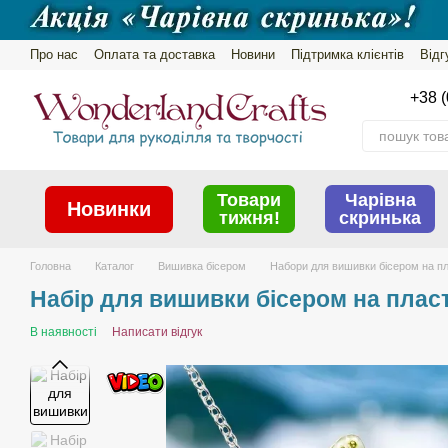
Перейти до основного контенту
Про нас
Оплата та доставка
Новини
Підтримка клієнтів
Відг
Обмін та повернення
Політика конфіденційності
+38 (
Товари
Чарівна
Новинки
тижня!
скринька
Головна
Каталог
Вишивка бісером
Набори для вишивки бісером на пл
Набір для вишивки бісером на пласт
В наявності
Написати відгук