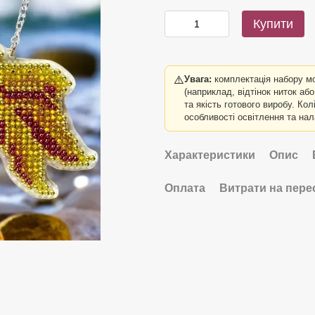
Купити
⚠️
Увага:
комплектація набору м
(наприклад, відтінок ниток аб
та якість готового виробу. Ко
особливості освітлення та на
Характеристики
Опис
Оплата
Витрати на пере