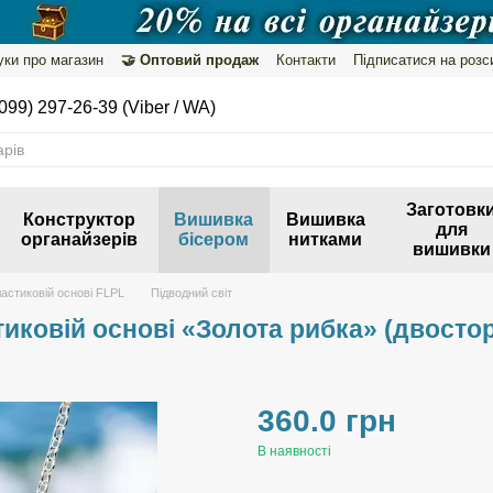
уки про магазин
🤝 Оптовий продаж
Контакти
Підписатися на розс
099) 297-26-39 (Viber / WA)
Заготовк
Конструктор
Вишивка
Вишивка
для
органайзерів
бісером
нитками
вишивки
астиковій основі FLPL
Підводний світ
иковій основі «Золота рибка» (двосто
360.0 грн
В наявності