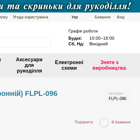
илку
Угода користувача
Укр
Бажання
Вхід
Графік роботи
Будні:
10:00–18:00
Сб, Нд:
Вихідний
и
Аксесуари
Електронні
Зняте з
для
схеми
виробництва
рукоділля
ронній) FLPL-096
Артикул
FLPL-096
Порівняти
В бажання