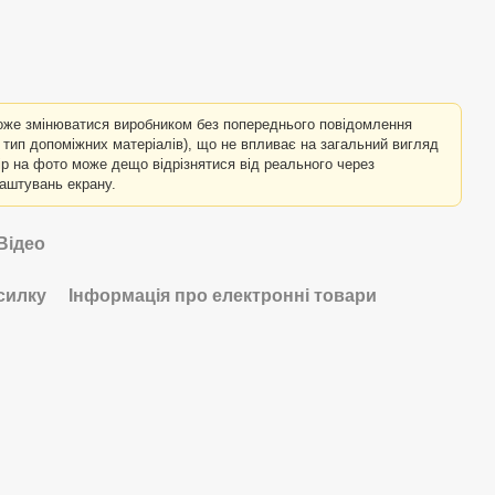
оже змінюватися виробником без попереднього повідомлення
о тип допоміжних матеріалів), що не впливає на загальний вигляд
лір на фото може дещо відрізнятися від реального через
лаштувань екрану.
Відео
силку
Інформація про електронні товари