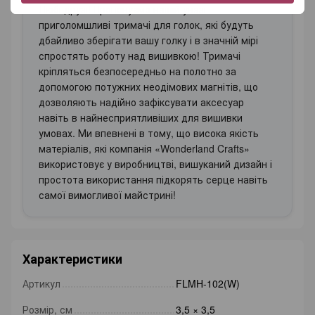
Любі друзі! Пропонуємо вашій увазі
приголомшливі тримачі для голок, які будуть
дбайливо зберігати вашу голку і в значній мірі
спростять роботу над вишивкою! Тримачі
кріпляться безпосередньо на полотно за
допомогою потужних неодімових магнітів, що
дозволяють надійно зафіксувати аксесуар
навіть в найнесприятливіших для вишивки
умовах. Ми впевнені в тому, що висока якість
матеріалів, які компанія «Wonderland Crafts»
використовує у виробництві, вишуканий дизайн і
простота використання підкорять серце навіть
самої вимогливої майстрині!
Характеристики
Артикул
FLMH-102(W)
Розмір, см
3,5 × 3,5