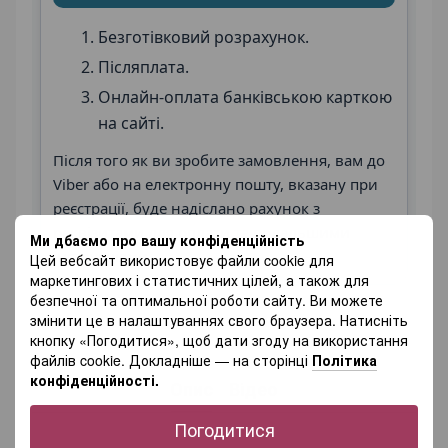
Безготівковий розрахунок.
Післяплата.
Онлайн-оплата банківською карткою
на сайті.
Після того як ви зробите замовлення, вам до
Viber або на електронну пошту, вказану при
реєстрації, буде надіслано рахунок з
реквізитами для оплати та подальшими
Ми дбаємо про вашу конфіденційність
інструкціями.
Цей вебсайт використовує файли cookie для
маркетингових і статистичних цілей, а також для
безпечної та оптимальної роботи сайту. Ви можете
змінити це в налаштуваннях свого браузера. Натисніть
кнопку «Погодитися», щоб дати згоду на використання
файлів cookie. Докладніше — на сторінці
Політика
конфіденційності.
Опис
Відео
Погодитися