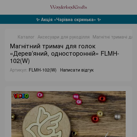
✨ Акція «Чарівна скринька» ✨
Каталог
Аксесуари для рукоділля
Магнітні тримачі дл
Магнітний тримач для голок
«Дерев’яний, односторонній» FLMH-
102(W)
Артикул:
FLMH-102(W)
Написати відгук