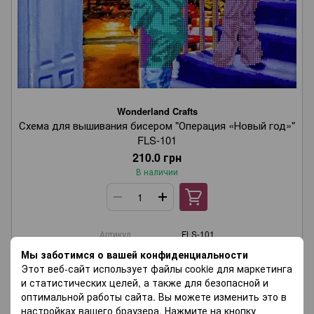
Wonderland Crafts
Схема для вышивания бисером "Операция «Новый год»"
FLS-101
210.0 грн
В наличии
Артикул
FLS-101
Размер, см
30 × 30
Мы заботимся о вашей конфиденциальности
Количество цветов
15
Этот веб-сайт использует файлы cookie для маркетинга
Количество бисера
5026
и статистических целей, а также для безопасной и
Материал
Холст
оптимальной работы сайта. Вы можете изменить это в
настройках вашего браузера. Нажмите на кнопку