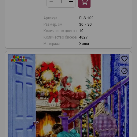
Артикул
FLS-102
Размер, см
30 × 30
Количество цветов
10
Количество бисера
4827
Материал
Холст