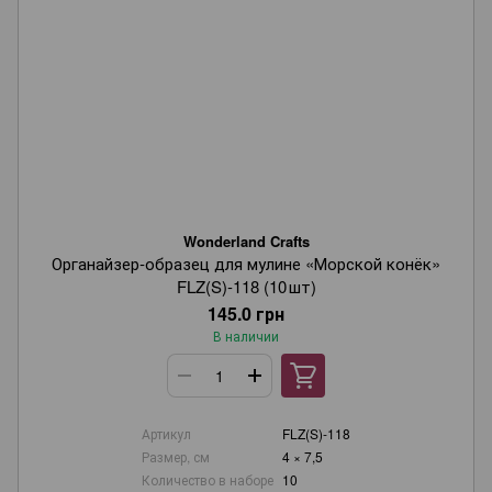
Wonderland Crafts
Органайзер‑образец для мулине «Морской конёк»
FLZ(S)-118 (10 шт)
145.0 грн
В наличии
Артикул
FLZ(S)-118
Размер, см
4 × 7,5
Количество в наборе
10