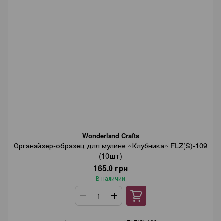
Wonderland Crafts
Органайзер‑образец для мулине «Клубника» FLZ(S)-109
(10 шт)
165.0 грн
Wonderland Crafts
В наличии
Онлайн-консультант
Маєте запитання?