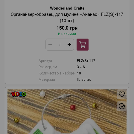
Wonderland Crafts
Органайзер‑образец для мулине «Ананас» FLZ(S)-117
(10 шт)
150.0 грн
В наличии
Артикул
FLZ(S)-117
Размер, см
3 × 6
Количество в наборе
10
Материал
Пластик