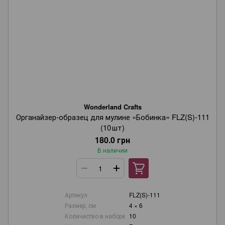
Wonderland Crafts
Органайзер‑образец для мулине «Бобинка» FLZ(S)-111
(10 шт)
180.0 грн
В наличии
Артикул
FLZ(S)-111
Размер, см
4 × 6
Количество в наборе
10