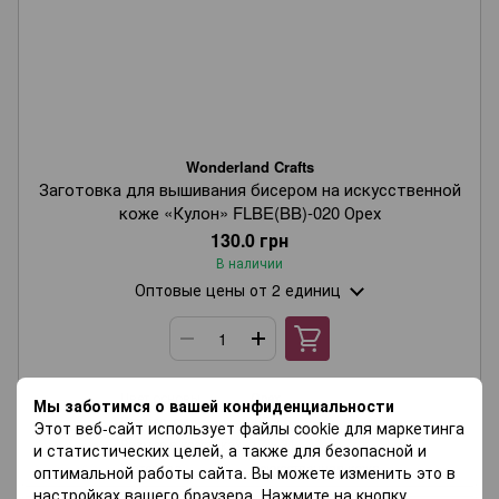
Wonderland Crafts
Заготовка для вышивания бисером на искусственной
коже «Кулон» FLBE(BB)-020 Орех
130.0 грн
В наличии
Оптовые цены
от 2 единиц
Цвет основы
Орех
Мы заботимся о вашей конфиденциальности
Размер, см
4,5 × 5
Этот веб-сайт использует файлы cookie для маркетинга
Размер в крестиках
17 × 21
и статистических целей, а также для безопасной и
Материал
Искусственная кожа
оптимальной работы сайта. Вы можете изменить это в
настройках вашего браузера. Нажмите на кнопку