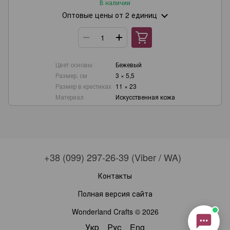
В наличии
Wonderland Crafts
Оптовые цены
от 2 единиц
Онлайн-консультант
Маєте запитання?
Цвет основы
Бежевый
Ми завжди раді допомогти!
Размер, см
3 × 5,5
Наші години роботи:
Размер в крестиках
11 × 23
з понеділка по п’ятницю,
Материал
Искусственная кожа
10:00–18:00 (UTC+3)
.
(Субота–Неділя — вихідні)
Будь ласка, оберіть зручний канал
зв’язку нижче 👇
+38 (099) 297-26-39 (Viber / WA)
Контакты
Полная версия сайта
Viber
Telegram
WhatsApp
Instagram
Email
Wonderland Crafts © 2026
Укр
Рус
Eng