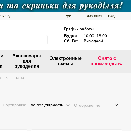
ссылку
Рус
Желания
Вход
График работы
Будни:
10:00–18:00
Сб, Вс:
Выходной
ки
Аксессуары
Электронные
Снято с
для
схемы
производства
и
рукоделия
е FLK
Пасха
Сортировка:
по популярности
Отображение: