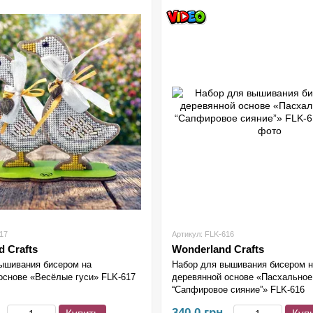
17
Артикул: FLK-616
 Crafts
Wonderland Crafts
ышивания бисером на
Набор для вышивания бисером 
основе «Весёлые гуси» FLK-617
деревянной основе «Пасхальное
“Сапфировое сияние”» FLK-616
340.0 грн