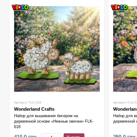
Артикул: FLK-618
Артикул: FLK-6
Wonderland Crafts
Wonderland
Набор для вышивания бисером на
Набор для в
деревянной основе «Нежные овечки» FLK-
деревянной 
618
410.0 грн
350.0 грн