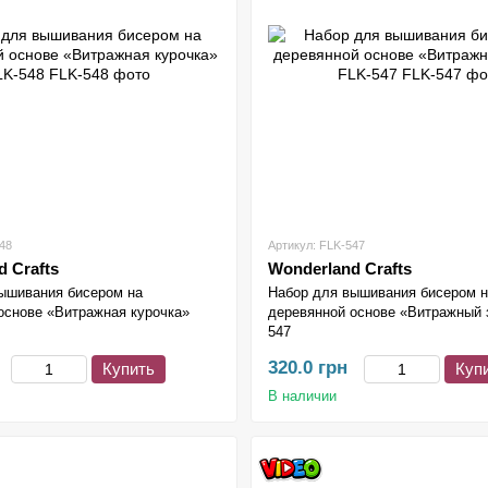
48
Артикул: FLK-547
 Crafts
Wonderland Crafts
ышивания бисером на
Набор для вышивания бисером 
основе «Витражная курочка»
деревянной основе «Витражный 
547
320.0 грн
Купить
Куп
В наличии