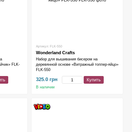
Артикул: FLK-550
Wonderland Crafts
на
Набор для вышивания бисером на
йчик» FLK-
деревянной основе «Витражный топпер-яйцо»
FLK-550
325.0 грн
ить
Купить
В наличии