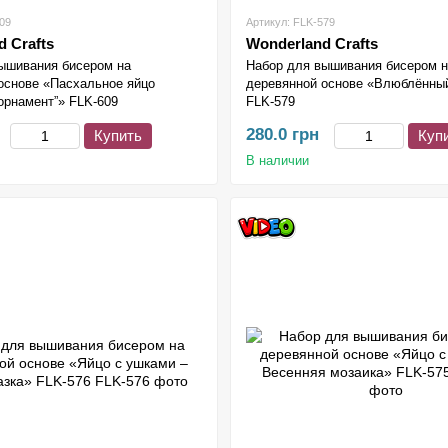
09
Артикул: FLK-579
 Crafts
Wonderland Crafts
ышивания бисером на
Набор для вышивания бисером 
основе «Пасхальное яйцо
деревянной основе «Влюблённый
орнамент”» FLK-609
FLK-579
280.0 грн
Купить
Куп
В наличии