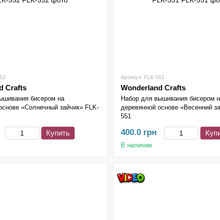
52
Артикул: FLK-551
 Crafts
Wonderland Crafts
ышивания бисером на
Набор для вышивания бисером 
основе «Солнечный зайчик» FLK-
деревянной основе «Весенний за
551
400.0 грн
Купить
Куп
В наличии