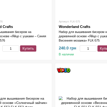
76
Артикул: FLK-575
 Crafts
Wonderland Crafts
ышивания бисером на
Набор для вышивания бисером 
основе «Яйцо с ушками – Синяя
деревянной основе «Яйцо с ушк
-576
Весенняя мозаика» FLK-575
240.0 грн
Купить
Куп
В наличии