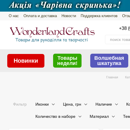
Перейти к основному контенту
О нас
Оплата и доставка
Новости
Поддержка клиентов
Отз
Пользовательское соглашение
Обмен и возврат
Политика ко
+38 (
Товары
Волшебная
Новинки
недели!
шкатулка
Главная
Кат
Фильтр
Иконки
Цена, грн
Наличие
К
Количество в наборе
Материал
Тем