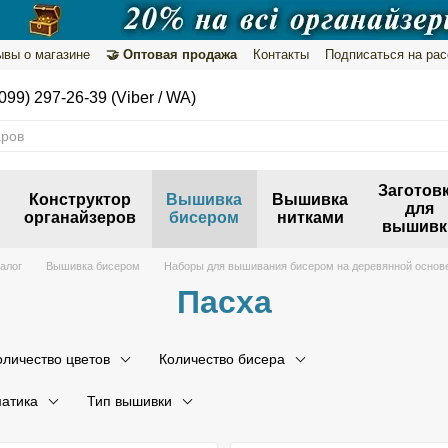
ывы о магазине
🤝 Оптовая продажа
Контакты
Подписаться на ра
нфиденциальности
099) 297-26-39 (Viber / WA)
Заготов
Конструктор
Вышивка
Вышивка
для
органайзеров
бисером
нитками
вышивк
алог
Вышивка бисером
Наборы для вышивания бисером на деревянной основ
Пасха
оличество цветов
Количество бисера
атика
Тип вышивки