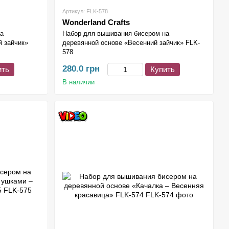
Артикул: FLK-578
Wonderland Crafts
на
Набор для вышивания бисером на
 зайчик»
деревянной основе «Весенний зайчик» FLK-
578
280.0 грн
ить
Купить
В наличии