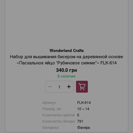
Wonderland Crafts
Набор для вышивания бисером на деревянной основе
«Пасхальное яйцо “Рубиновое сияние”» FLK-614
340.0 грн
В наличии
Артикул
FLK-614
Размер, см
10 × 14
Количество цветов
5
Количество бисера
791
Материал
Фанера