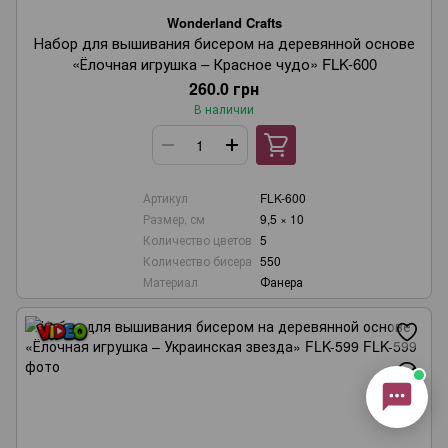
Онлайн-консультант
Wonderland Crafts
Набор для вышивания бисером на деревянной основе
«Ёлочная игрушка – Красное чудо» FLK-600
Маєте запитання?
260.0 грн
Ми завжди раді допомогти!
В наличии
Наші години роботи:
з понеділка по п’ятницю,
10:00–18:00 (UTC+3)
.
(Субота–Неділя — вихідні)
Артикул
FLK-600
Будь ласка, оберіть зручний канал
Размер, см
9,5 × 10
зв’язку нижче 👇
Количество цветов
5
Количество бисера
550
Материал
Фанера
Viber
Telegram
WhatsApp
Instagram
Email