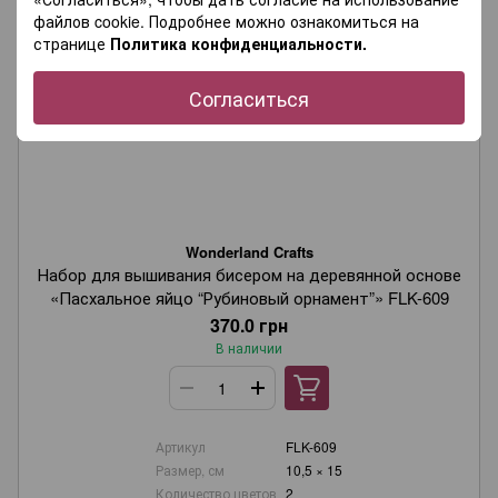
файлов cookie. Подробнее можно ознакомиться на
странице
Политика конфиденциальности.
Согласиться
Wonderland Crafts
Набор для вышивания бисером на деревянной основе
«Пасхальное яйцо “Рубиновый орнамент”» FLK-609
370.0 грн
В наличии
Артикул
FLK-609
Размер, см
10,5 × 15
Количество цветов
2