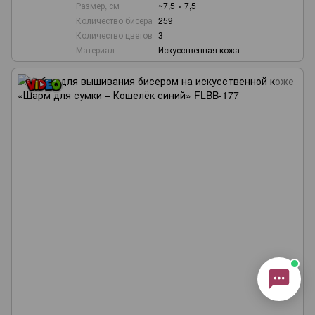
Онлайн-консультант
Размер, см
~7,5 × 7,5
Количество бисера
259
Количество цветов
3
Материал
Искусственная кожа
Маєте запитання?
Ми завжди раді допомогти!
Наші години роботи:
з понеділка по п’ятницю,
10:00–18:00 (UTC+3)
.
(Субота–Неділя — вихідні)
Будь ласка, оберіть зручний канал
зв’язку нижче 👇
Viber
Telegram
WhatsApp
Instagram
Email