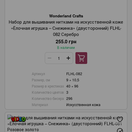
Wonderland Crafts
Набор для вышивания нитками на искусственной коже
«Ёлочная игрушка – Снежинка» (двусторонний) FLHL-
082 Серебро
255.0 грн
В наличии
Артикул
FLHL-082
Размер, см
9 × 10,5
Размер в крестиках
40 × 96
Количество цветов
3
Количество бисера
296
Материал
Искусственная кожа