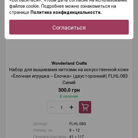
файлов cookie. Подробнее можно ознакомиться на
странице
Политика конфиденциальности.
Согласиться
Wonderland Crafts
Набор для вышивания нитками на искусственной коже
«Ёлочная игрушка – Ёлочка» (двусторонний) FLHL-083
Синий
300.0 грн
В наличии
Артикул
FLHL-083
Размер, см
9 × 12
Размер в крестиках
41 × 117