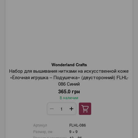
Wonderland Crafts
Набор для вышивания нитками на искусственной коже
«Ёлочная игрушка – Подушечка» (двусторонний) FLHL-
086 Синий
365.0 грн
В наличии
Артикул
FLHL-086
Размер, см
9 × 9
Размер в крестиках
43 × 86