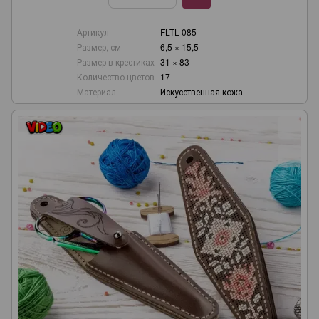
Артикул
FLTL-085
Размер, см
6,5 × 15,5
Размер в крестиках
31 × 83
Количество цветов
17
Материал
Искусственная кожа