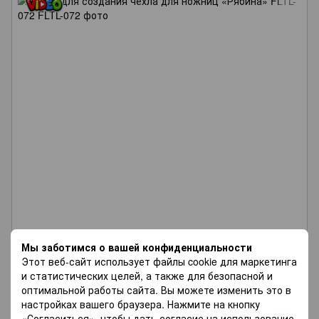
Мы заботимся о вашей конфиденциальности
Этот веб-сайт использует файлы cookie для маркетинга
и статистических целей, а также для безопасной и
оптимальной работы сайта. Вы можете изменить это в
Wonderland Crafts
настройках вашего браузера. Нажмите на кнопку
Набор для создания чехла для ножниц «Рябина» FLTL-
«Согласиться», чтобы дать согласие на использование