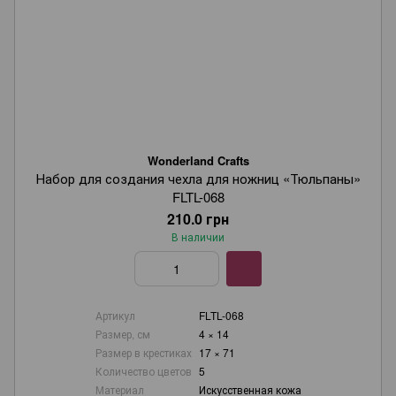
Wonderland Crafts
Набор для создания чехла для ножниц «Тюльпаны»
FLTL-068
210.0 грн
В наличии
Артикул
FLTL-068
Размер, см
4 × 14
Размер в крестиках
17 × 71
Количество цветов
5
Материал
Искусственная кожа