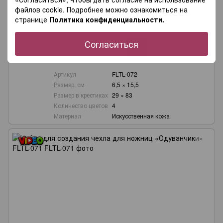
072
файлов cookie. Подробнее можно ознакомиться на
285.0 грн
странице
Политика конфиденциальности.
В наличии
Согласиться
Артикул
FLTL-072
Размер, см
6,5 × 15,5
Размер в крестиках
29 × 83
Количество цветов
4
Материал
Искусственная кожа