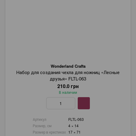
Wonderland Crafts
Набор для создания чехла для ножниц «Лесные
друзья» FLTL-063
210.0 грн
В наличии
Артикул
FLTL-063
Размер, см
4 × 14
Размер в крестиках
17 × 71
Wonderland Crafts