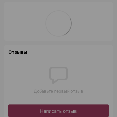
Отзывы
Wonderland Crafts
Онлайн-консультант
Добавьте первый отзыв
Маєте запитання?
Ми завжди раді допомогти!
Написать отзыв
Наші години роботи: