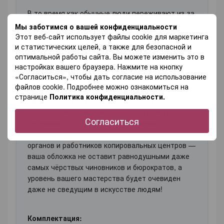
В то время как обычные люди переживают из-за
качества своей фотографии в паспорте,
Мы заботимся о вашей конфиденциальности
рукодельниц беспокоит обложка этого
Этот веб-сайт использует файлы cookie для маркетинга
документа, ведь именно она указывает на
и статистических целей, а также для безопасной и
оптимальной работы сайта. Вы можете изменить это в
уровень мастерства своей хозяйки. Исходя из
настройках вашего браузера. Нажмите на кнопку
этих соображений, мы разработали
«Согласиться», чтобы дать согласие на использование
замечательные наборы, которые включают в
файлов cookie. Подробнее можно ознакомиться на
себя абсолютно всё необходимое для
странице
Политика конфиденциальности.
изготовления потрясающей обложки из экокожи,
украшенной вышивкой! Отныне вы можете не
Согласиться
переживать о том, какое впечатление
произведёте на сотрудников контролирующих
органов и работников копировальных центров —
ваша обложка не оставит равнодушными даже
самых чёрствых чиновников и бюрократов, а
уровень вашего мастерства будет очевиден
даже не сведущим в искусстве людям!
Комплектация: