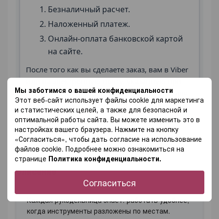
Безналичный расчет.
Наложенный платеж.
Онлайн-оплата банковской картой
на сайте.
После того как вы сделаете заказ, вам в Viber
или на электронную почту, указанную при
Мы заботимся о вашей конфиденциальности
регистрации, придёт счёт с реквизитами для
Этот веб-сайт использует файлы cookie для маркетинга
оплаты и дальнейшими инструкциями.
и статистических целей, а также для безопасной и
оптимальной работы сайта. Вы можете изменить это в
настройках вашего браузера. Нажмите на кнопку
«Согласиться», чтобы дать согласие на использование
файлов cookie. Подробнее можно ознакомиться на
странице
Политика конфиденциальности.
Описание
Согласиться
Каждая рукодельница знает: работать удобнее,
когда инструменты разложены по местам.