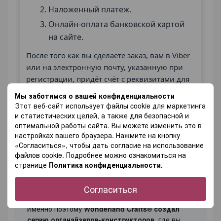
Наложенный платеж.
Онлайн-оплата банковской картой
на сайте.
После того как вы сделаете заказ, вам в Viber
или на электронную почту, указанную при
регистрации, придёт счёт с реквизитами для
оплаты и дальнейшими инструкциями.
Мы заботимся о вашей конфиденциальности
Этот веб-сайт использует файлы cookie для маркетинга
и статистических целей, а также для безопасной и
оптимальной работы сайта. Вы можете изменить это в
настройках вашего браузера. Нажмите на кнопку
«Согласиться», чтобы дать согласие на использование
файлов cookie. Подробнее можно ознакомиться на
Описание
странице
Политика конфиденциальности.
Каждая рукодельница знает: идеальный
Согласиться
органайзер — это тот, что подходит именно ей.
Именно поэтому
Wonderland Crafts® создал
серию органайзеров-конструкторов
, где вы