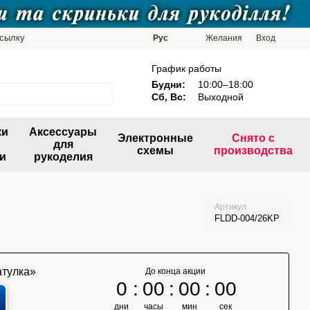
ссылку
Рус
Желания
Вход
График работы
Будни:
10:00–18:00
Сб, Вс:
Выходной
ки
Аксессуары
Электронные
Снято с
для
схемы
производства
и
рукоделия
Артикул
FLDD-004/26KP
До конца акции
0
00
00
00
дни
часы
мин
сек