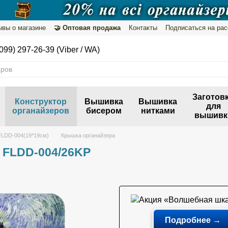
ывы о магазине
🤝 Оптовая продажа
Контакты
Подписаться на ра
нфиденциальности
099) 297-26-39 (Viber / WA)
Заготов
Конструктор
Вышивка
Вышивка
для
органайзеров
бисером
нитками
вышивк
FLDD-004(19*19см)
Крышка органайзера
 FLDD-004/26KP
Подробнее →