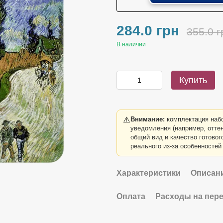
284.0 грн
355.0 г
В наличии
Купить
⚠️
Внимание:
комплектация набо
уведомления (например, оттен
общий вид и качество готовог
реального из-за особенностей
Характеристики
Описан
Оплата
Расходы на пер