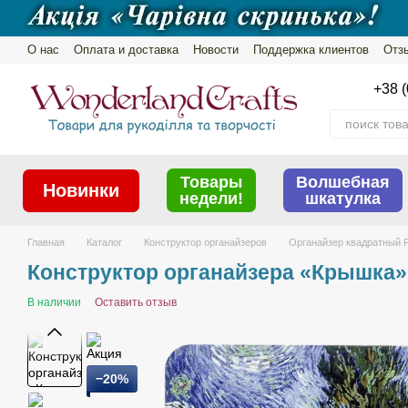
Перейти к основному контенту
О нас
Оплата и доставка
Новости
Поддержка клиентов
Отз
Пользовательское соглашение
Обмен и возврат
Политика ко
+38 (
Товары
Волшебная
Новинки
недели!
шкатулка
Главная
Каталог
Конструктор органайзеров
Органайзер квадратный 
Конструктор органайзера «Крышка»
В наличии
Оставить отзыв
−20%