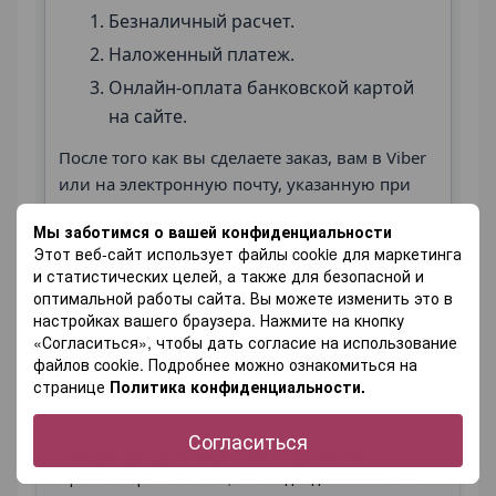
Безналичный расчет.
Наложенный платеж.
Онлайн-оплата банковской картой
на сайте.
После того как вы сделаете заказ, вам в Viber
или на электронную почту, указанную при
регистрации, придёт счёт с реквизитами для
Мы заботимся о вашей конфиденциальности
оплаты и дальнейшими инструкциями.
Этот веб-сайт использует файлы cookie для маркетинга
и статистических целей, а также для безопасной и
оптимальной работы сайта. Вы можете изменить это в
настройках вашего браузера. Нажмите на кнопку
«Согласиться», чтобы дать согласие на использование
файлов cookie. Подробнее можно ознакомиться на
Описание
странице
Политика конфиденциальности.
Согласиться
Каждая рукодельница знает: идеальный
органайзер — это тот, что подходит именно ей.