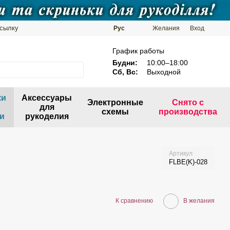
ссылку
Рус
Желания
Вход
График работы
Будни:
10:00–18:00
Сб, Вс:
Выходной
ки
Аксессуары
Электронные
Снято с
для
схемы
производства
и
рукоделия
Артикул
FLBE(K)-028
К сравнению
В желания