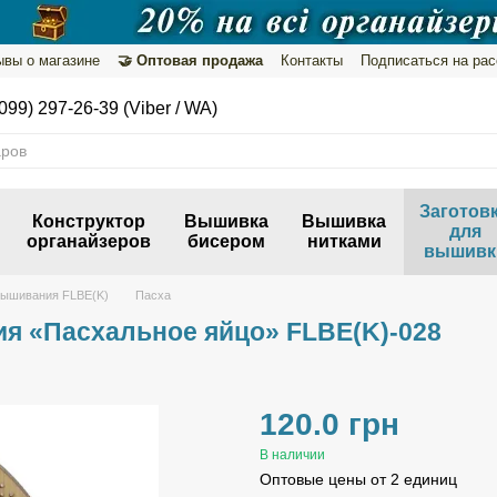
ывы о магазине
🤝 Оптовая продажа
Контакты
Подписаться на ра
нфиденциальности
099) 297-26-39 (Viber / WA)
Заготов
Конструктор
Вышивка
Вышивка
для
органайзеров
бисером
нитками
вышивк
вышивания FLBE(K)
Пасха
ия «Пасхальное яйцо» FLBE(K)-028
120.0 грн
В наличии
Оптовые цены от 2 единиц