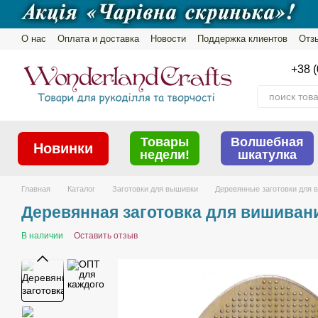
Перейти к основному контенту
О нас
Оплата и доставка
Новости
Поддержка клиентов
Отз
Пользовательское соглашение
Обмен и возврат
Политика ко
+38 (
Товары
Волшебная
Новинки
недели!
шкатулка
Главная
Каталог
Заготовки для вышивки
Деревянные заготовки для 
Деревянная заготовка для вишиван
В наличии
Оставить отзыв