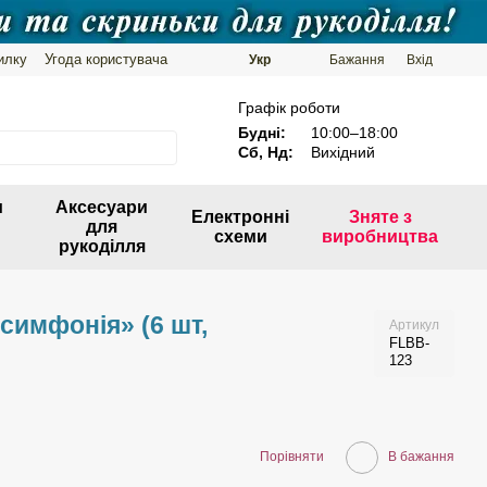
илку
Угода користувача
Укр
Бажання
Вхід
Графік роботи
Будні:
10:00–18:00
Сб, Нд:
Вихідний
и
Аксесуари
Електронні
Зняте з
для
схеми
виробництва
рукоділля
симфонія» (6 шт,
Артикул
FLBB-
123
Порівняти
В бажання