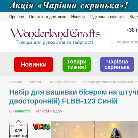
Перейти до основного контенту
Про нас
Оплата та доставка
Новини
Підтримка клієнтів
Відг
Обмін та повернення
Політика конфіденційності
+38 (
Товари
Чарівна
Новинки
тижня!
скринька
Головна
Каталог
Вишивка бісером
Набори для вишивки бісером на шт
Набір для вишивки бісером на штучн
двосторонній) FLBB-123 Синій
В наявності
Написати відгук