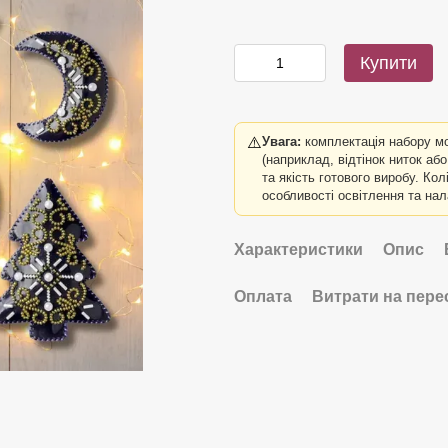
Купити
⚠️
Увага:
комплектація набору м
(наприклад, відтінок ниток аб
та якість готового виробу. Ко
особливості освітлення та на
Характеристики
Опис
Оплата
Витрати на пере