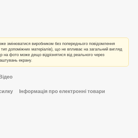
оже змінюватися виробником без попереднього повідомлення
о тип допоміжних матеріалів), що не впливає на загальний вигляд
лір на фото може дещо відрізнятися від реального через
лаштувань екрану.
Відео
силку
Інформація про електронні товари