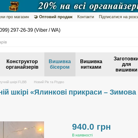
уки про магазин
🤝 Оптовий продаж
Контакти
Підписатися на розс
099) 297-26-39 (Viber / WA)
Заготовк
Конструктор
Вишивка
Вишивка
для
органайзерів
бісером
нитками
вишивки
учній шкірі FLBB
Новий Рік та Різдво
ій шкірі «Ялинкові прикраси – Зимова 
940.0 грн
В наявності